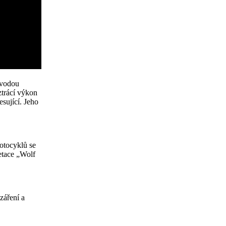
 vodou
trácí výkon
esující. Jeho
otocyklů se
etace „Wolf
záření a