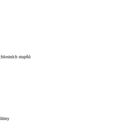
hlostních stupňů
litiny