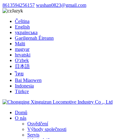
8613594256157
wushan0823@gmail.com
Jazyk
Čeština
English
українська
Gaeilgenah Éireann
Malti
magyar
hrvatski
O'zbek
日本語
ไทย
Bai Miaowen
Indonesia
Türkçe
Domů
O nás
Osvědčení
Výhody společnosti
Servis