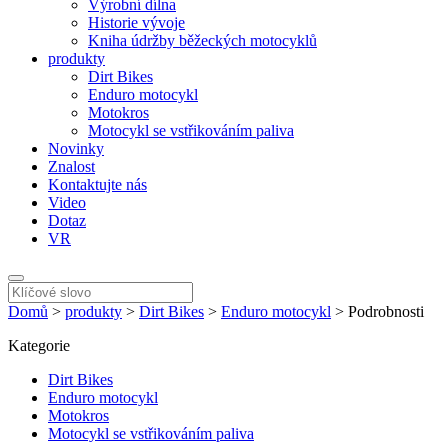
Výrobní dílna
Historie vývoje
Kniha údržby běžeckých motocyklů
produkty
Dirt Bikes
Enduro motocykl
Motokros
Motocykl se vstřikováním paliva
Novinky
Znalost
Kontaktujte nás
Video
Dotaz
VR
Domů
>
produkty
>
Dirt Bikes
>
Enduro motocykl
>
Podrobnosti
Kategorie
Dirt Bikes
Enduro motocykl
Motokros
Motocykl se vstřikováním paliva