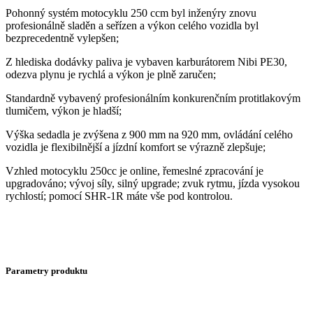
Pohonný systém motocyklu 250 ccm byl inženýry znovu
profesionálně sladěn a seřízen a výkon celého vozidla byl
bezprecedentně vylepšen;
Z hlediska dodávky paliva je vybaven karburátorem Nibi PE30,
odezva plynu je rychlá a výkon je plně zaručen;
Standardně vybavený profesionálním konkurenčním protitlakovým
tlumičem, výkon je hladší;
Výška sedadla je zvýšena z 900 mm na 920 mm, ovládání celého
vozidla je flexibilnější a jízdní komfort se výrazně zlepšuje;
Vzhled motocyklu 250cc je online, řemeslné zpracování je
upgradováno; vývoj síly, silný upgrade; zvuk rytmu, jízda vysokou
rychlostí; pomocí SHR-1R máte vše pod kontrolou.
Parametry produktu