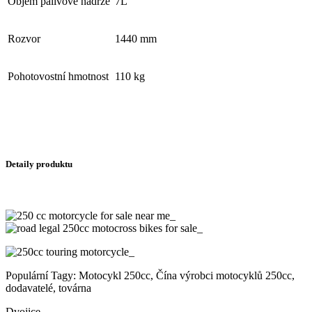
Objem palivové nádrže
7L
Rozvor
1440 mm
Pohotovostní hmotnost
110 kg
Detaily produktu
Populární Tagy: Motocykl 250cc, Čína výrobci motocyklů 250cc,
dodavatelé, továrna
Dvojice