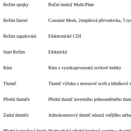
Režim spojky
Ruční mokrý Multi-Plate
Režim řazení
Constant Mesh, 2stupňová převodovka, 5 ryc
Režim zapalování
Elektronické CDI
Start Režim
Elektrický
Rám
Rám z vysokopevnostní ocelové trubky
Tlumič
Tlumič výfuku z nerezové oceli a hliníkové s
Přední tlumiče
Přední tlumič invertního jednosměrného tlum
Zadní tlumiče
Jednokomorový tlumič nárazů vnějšího airbag
Přední kotoučová brzda
Hydraulický přední brzdový systém s dvojitý