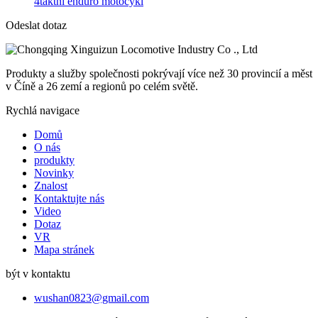
4taktní enduro motocykl
Odeslat dotaz
Produkty a služby společnosti pokrývají více než 30 provincií a měst
v Číně a 26 zemí a regionů po celém světě.
Rychlá navigace
Domů
O nás
produkty
Novinky
Znalost
Kontaktujte nás
Video
Dotaz
VR
Mapa stránek
být v kontaktu
wushan0823@gmail.com