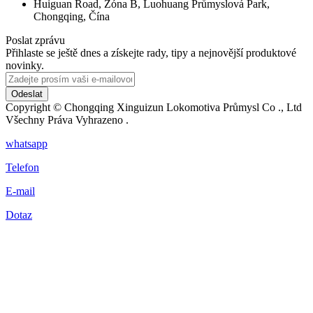
Huiguan Road, Zóna B, Luohuang Průmyslová Park,
Chongqing, Čína
Poslat zprávu
Přihlaste se ještě dnes a získejte rady, tipy a nejnovější produktové
novinky.
Odeslat
Copyright © Chongqing Xinguizun Lokomotiva Průmysl Co ., Ltd
Všechny Práva Vyhrazeno .
whatsapp
Telefon
E-mail
Dotaz